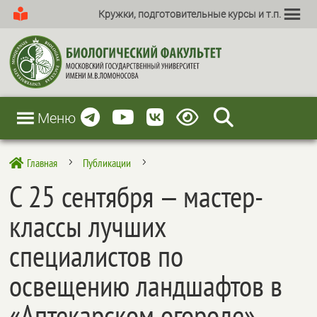
Кружки, подготовительные курсы и т.п.
Меню
Главная
Публикации

5
5
С 25 сентября — мастер-
классы лучших
специалистов по
освещению ландшафтов в
«Аптекарском огороде»