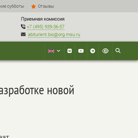
кие субботы
Отзывы
Приемная комиссия
+7 (495) 939-36-57
abiturient.bio@org.msu.ru
азработке новой
еат