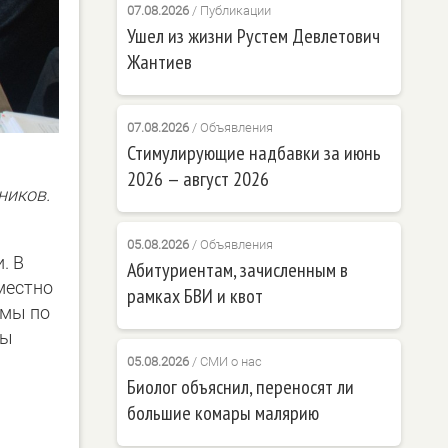
07.08.2026
/
Публикации
Ушел из жизни Рустем Девлетович
Жантиев
07.08.2026
/
Объявления
Стимулирующие надбавки за июнь
2026 — август 2026
ников.
05.08.2026
/
Объявления
. В
Абитуриентам, зачисленным в
местно
рамках БВИ и квот
ммы по
ны
05.08.2026
/
СМИ о нас
Биолог объяснил, переносят ли
большие комары малярию