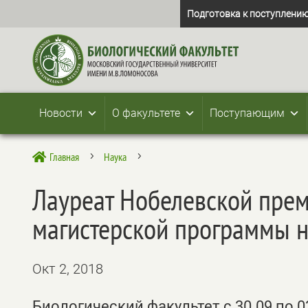
Подготовка к поступлению
Новости
О факультете
Поступающим
Главная
Наука

5
5
Лауреат Нобелевской прем
магистерской программы н
Окт 2, 2018
Биологический факультет c 30.09 по 0