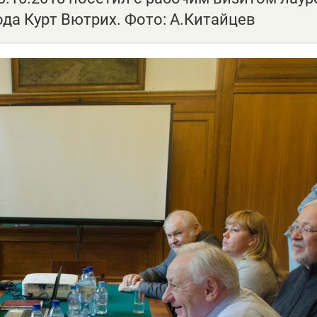
да Курт Вютрих. Фото: А.Китайцев