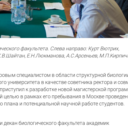
ического факультета. Слева направо: Курт Вютрих,
К.В.Шайтан, Е.Н.Люкманова, А.С.Арсеньев, М.П.Кирпич
овым специалистом в области структурной биологии
о университета в качестве советника ректора и сов
 приступил к разработке новой магистерской програ
ой целью в рамках его пребывания в Москве проведе
 плана и потенциальной научной работе студентов.
 и декан биологического факультета академик