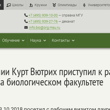
:
Школы
Кружки
Олимпиады
Университетс
+7 (495) 939-10-00
— справка МГУ
+7 (495) 939-27-76
— деканат
info.bio@org.msu.ru
Обучение
Наука
Контакты
ии Курт Вютрих приступил к р
а биологическом факультете
3.10.2018 посетил с рабочим визитом лаур