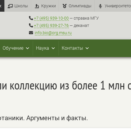
:
Школы
Кружки
Олимпиады
Университетс
+7 (495) 939-10-00
— справка МГУ
+7 (495) 939-27-76
— деканат
info.bio@org.msu.ru
Обучение
Наука
Контакты
и коллекцию из более 1 млн 
ботаники. Аргументы и факты.