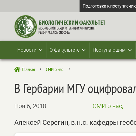
Подготовка к поступлению
Новости
О факультете
Поступающим
Главная
СМИ о нас

5
5
В Гербарии МГУ оцифровал
Ноя 6, 2018
СМИ о нас,
Алексей Серегин, в.н.с. кафедры гео