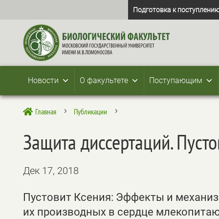
Подготовка к поступлению
Новости
О факультете
Поступающим
Главная
Публикации

5
5
Защита диссертаций. Пусто
Дек 17, 2018
Пустовит Ксения: Эффекты и механи
их производных в сердце млекопитаю