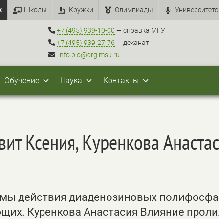
:
Школы
Кружки
Олимпиады
Университетс
+7 (495) 939-10-00
— справка МГУ
+7 (495) 939-27-76
— деканат
info.bio@org.msu.ru
Обучение
Наука
Контакты
вит Ксения, Куренкова Анаста
змы действия диаденозиновых полифосфа
щих. Куренкова Анастасия Влияние проли