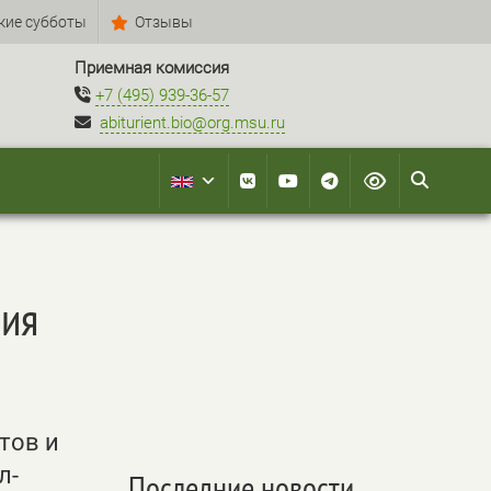
кие субботы
Отзывы
Приемная комиссия
+7 (495) 939-36-57
abiturient.bio@org.msu.ru
сия
тов и
л-
Последние новости