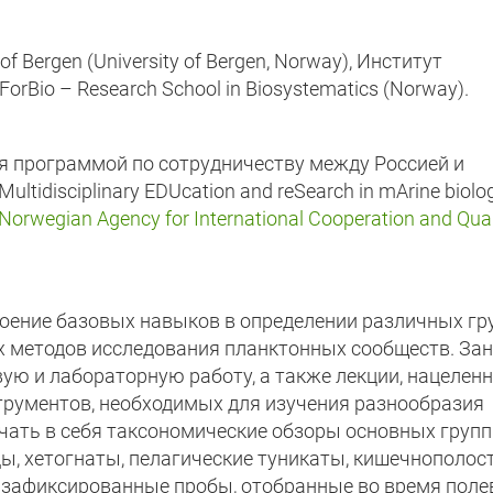
f Bergen (University of Bergen, Norway), Институт
orBio – Research School in Biosystematics (Norway).
я программой по сотрудничеству между Россией и
“Multidisciplinary EDUcation and reSearch in mArine biolog
Norwegian Agency for International Cooperation and Qual
оение базовых навыков в определении различных гр
х методов исследования планктонных сообществ. За
ую и лабораторную работу, а также лекции, нацелен
трументов, необходимых для изучения разнообразия
чать в себя таксономические обзоры основных групп
ы, хетогнаты, пелагические туникаты, кишечнополос
и зафиксированные пробы, отобранные во время поле