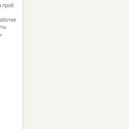
а проб
работке
нты
ь