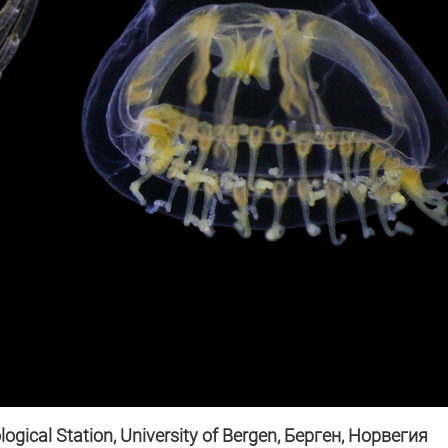
gical Station, University of Bergen,
Берген
,
Норвегия