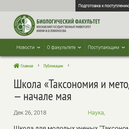
Подготовка к поступлению
Новости
О факультете
Поступающим
Главная
Публикации

5
5
Школа «Таксономия и мето
— начале мая
Дек 26, 2018
Наука,
Школа для молодых ученых "Таксоном