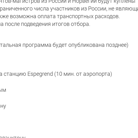
нтов-магистров из России и Норвегии будут куплены
граниченного числа участников из России, не являющ
кже возможна оплата транспортных расходов.
 после подведения итогов отбора.
тальная программа будет опубликована позднее)
а станцию Espegrend (10 мин. от аэропорта)
ным
ону
 планктону