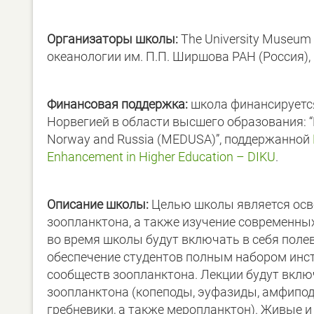
Организаторы
школы
:
The University Museum o
океанологии им. П.П. Ширшова РАН (Россия), F
Финансовая
поддержка
:
школа финансируетс
Норвегией в области высшего образования:
Norway and Russia (MEDUSA)”, поддержанной
Enhancement in Higher Education – DIKU
.
Описание школы:
Целью школы является осв
зоопланктона, а также изучение современны
во время школы будут включать в себя полев
обеспечение студентов полным набором инс
сообществ зоопланктона. Лекции будут вклю
зоопланктона (копеподы, эуфазиды, амфипод
гребневики, а также меропланктон). Живые 