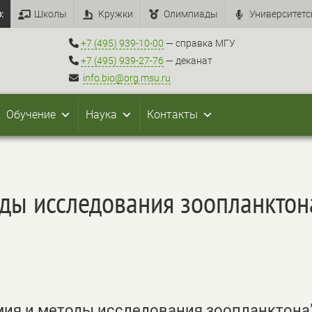
:
Школы
Кружки
Олимпиады
Университетс
+7 (495) 939-10-00
— справка МГУ
+7 (495) 939-27-76
— деканат
info.bio@org.msu.ru
Обучение
Наука
Контакты
ды исследования зоопланктона
ия и методы исследования зоопланктона"