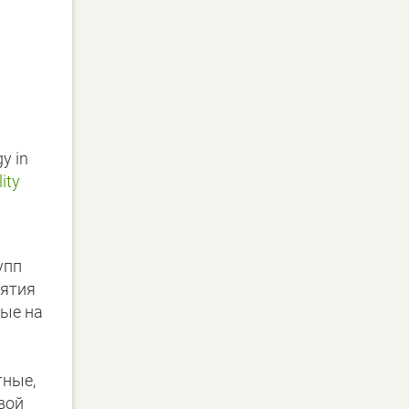
y in
ity
упп
нятия
ные на
тные,
вой