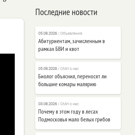
Последние новости
05.08.2026
/
Объявления
Абитуриентам, зачисленным в
рамках БВИ и квот
05.08.2026
/
СМИ о нас
Биолог объяснил, переносят ли
большие комары малярию
03.08.2026
/
СМИ о нас
Почему в этом году в лесах
Подмосковья мало белых грибов