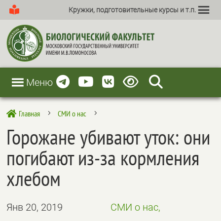
Кружки, подготовительные курсы и т.п.
Меню
Главная
СМИ о нас

5
5
Горожане убивают уток: они
погибают из-за кормления
хлебом
Янв 20, 2019
СМИ о нас,