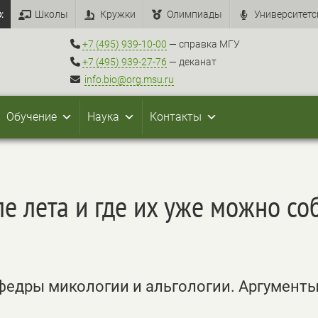
:
Школы
Кружки
Олимпиады
Университетс
+7 (495) 939-10-00
— справка МГУ
+7 (495) 939-27-76
— деканат
info.bio@org.msu.ru
Обучение
Наука
Контакты
ле лета и где их уже можно со
едры микологии и альгологии. Аргументы