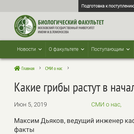
Подготовка к поступлению
Новости
О факультете
Поступающим
Главная
СМИ о нас

5
5
Какие грибы растут в нача
Июн 5, 2019
СМИ о нас,
Максим Дьяков, ведущий инженер каф
факты