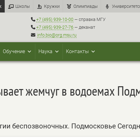
:
Школы
Кружки
Олимпиады
Университетс
+7 (495) 939-10-00
— справка МГУ
+7 (495) 939-27-76
— деканат
info.bio@org.msu.ru
Обучение
Наука
Контакты
ывает жемчуг в водоемах Под
логии беспозвоночных. Подмосковье Сегод