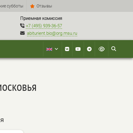
кие субботы
Отзывы
Приемная комиссия
+7 (495) 939-36-57
abiturient.bio@org.msu.ru
московья
ня