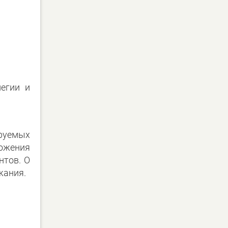
егии и
руемых
ложения
нтов. О
жания.