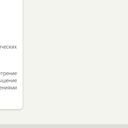
ческих
отрение
вышение
чениями