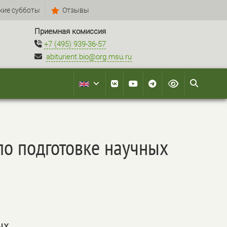
кие субботы
Отзывы
Приемная комиссия
+7 (495) 939-36-57
abiturient.bio@org.msu.ru
по подготовке научных
ых