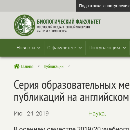
Подготовка к поступлению
Новости
О факультете
Поступающим
Главная
Публикации

5
5
Серия образовательных ме
публикаций на английском
Июн 24, 2019
Наука,
В осеннем семестре 2019/20 учебного