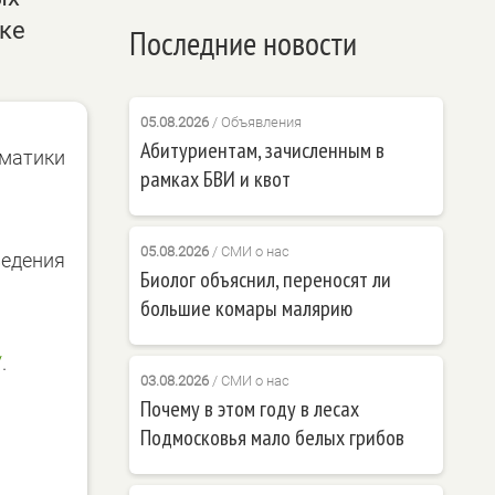
вке
Последние новости
05.08.2026
/
Объявления
Абитуриентам, зачисленным в
ематики
рамках БВИ и квот
05.08.2026
/
СМИ о нас
ведения
Биолог объяснил, переносят ли
большие комары малярию
/
.
03.08.2026
/
СМИ о нас
Почему в этом году в лесах
Подмосковья мало белых грибов