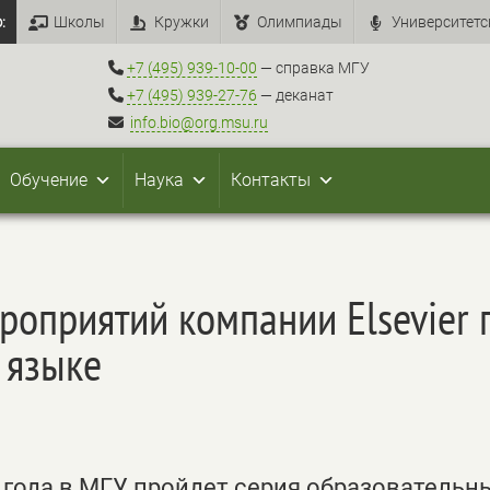
:
Школы
Кружки
Олимпиады
Университетс
+7 (495) 939-10-00
— справка МГУ
+7 (495) 939-27-76
— деканат
info.bio@org.msu.ru
Обучение
Наука
Контакты
роприятий компании Elsevier 
 языке
 года в МГУ пройдет серия образовательн