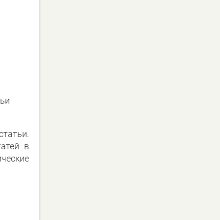
тьи
татьи.
татей в
ические