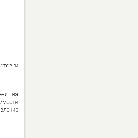
отовки
ени на
димости
вление