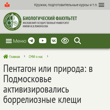
Кружки, подготовительные курсы и т.п.
Меню
Главная
СМИ о нас

5
5
Пентагон или природа: в
Подмосковье
активизировались
боррелиозные клещи