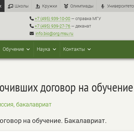
:
Школы
Кружки
Олимпиады
Университетс
+7 (495) 939-10-00
— справка МГУ
+7 (495) 939-27-76
— деканат
info.bio@org.msu.ru
Обучение
Наука
Контакты
лючивших договор на обучение
ссия, бакалавриат
оговор на обучение. Бакалавриат.