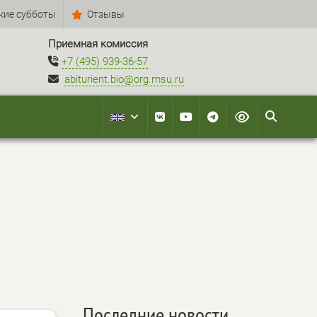
кие субботы
Отзывы
Приемная комиссия
+7 (495) 939-36-57
abiturient.bio@org.msu.ru
Последние новости