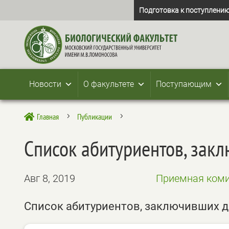
Подготовка к поступлению
Новости
О факультете
Поступающим
Главная
Публикации

5
5
Список абитуриентов, зак
Авг 8, 2019
Приемная коми
Список абитуриентов, заключивших д