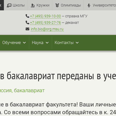
:
Школы
Кружки
Олимпиады
Университетс
+7 (495) 939-10-00
— справка МГУ
+7 (495) 939-27-76
— деканат
info.bio@org.msu.ru
Обучение
Наука
Контакты
в бакалавриат переданы в уч
ссия, бакалавриат
 в бакалавриат факультета! Ваши личные
. Со всеми вопросами обращайтесь в к. 24