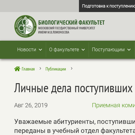
Подготовка к поступлению
Новости
О факультете
Поступающим
Главная
Публикации

5
5
Личные дела поступивших 
Авг 26, 2019
Приемная коми
Уважаемые абитуриенты, поступившие
переданы в учебный отдел факультета