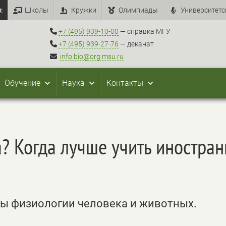
:
Школы
Кружки
Олимпиады
Университетс
+7 (495) 939-10-00
— справка МГУ
+7 (495) 939-27-76
— деканат
info.bio@org.msu.ru
Обучение
Наука
Контакты
а? Когда лучше учить иностра
ры физиологии человека и животных.