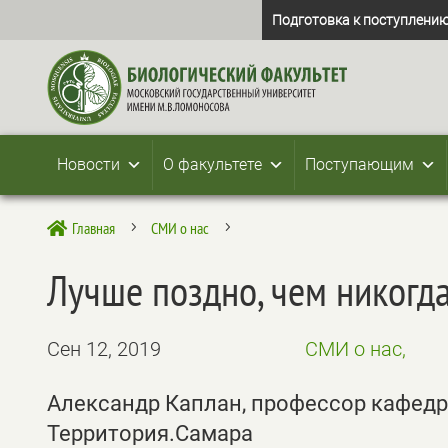
Подготовка к поступлению
Новости
О факультете
Поступающим
Главная
СМИ о нас

5
5
Лучше поздно, чем никогд
Сен 12, 2019
СМИ о нас,
Александр Каплан, профессор кафед
Территория.Самара