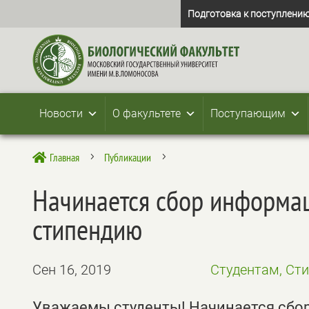
Подготовка к поступлению
Новости
О факультете
Поступающим
Главная
Публикации

5
5
Начинается сбор информа
стипендию
Сен 16, 2019
Студентам, Ст
Уважаемы студенты! Начинается сбо