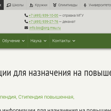
:
Школы
Кружки
Олимпиады
Университетс
+7 (495) 939-10-00
— справка МГУ
+7 (495) 939-27-76
— деканат
info.bio@org.msu.ru
Обучение
Наука
Контакты
ции для назначения на повы
ипендия, Стипендия повышенная,
р информации для назначения на повыше