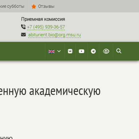
кие субботы
Отзывы
Приемная комиссия
+7 (495) 939-36-57
abiturient.bio@org.msu.ru
шенную академическую
нную