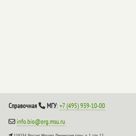
Справочная
МГУ
:
+7 (495) 939-10-00
info.bio@org.msu.ru
119234, Россия, Москва, Ленинские горы, д. 1, стр. 12,