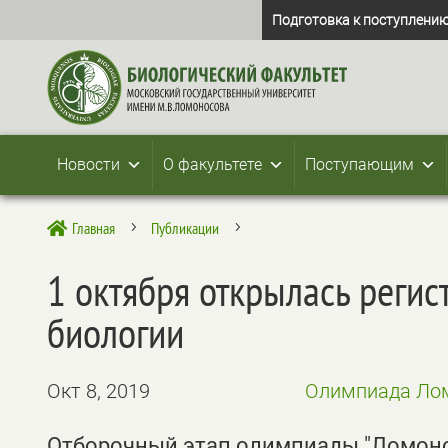
Подготовка к поступлению
Новости
О факультете
Поступающим
Главная
Публикации

5
5
1 октября открылась реги
биологии
Окт 8, 2019
Олимпиада Лом
Отборочный этап олимпиады "Ломоносо