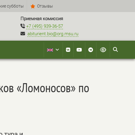
кие субботы
Отзывы
Приемная комиссия
+7 (495) 939-36-57
abiturient.bio@org.msu.ru
иков «Ломоносов» по
 тура и