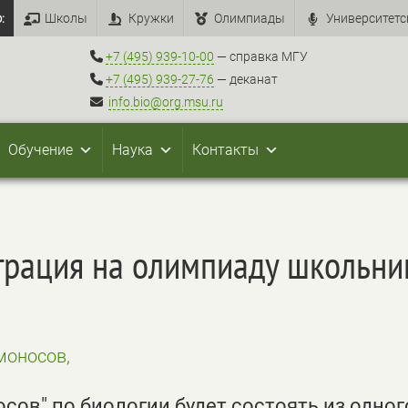
:
Школы
Кружки
Олимпиады
Университетс
+7 (495) 939-10-00
— справка МГУ
+7 (495) 939-27-76
— деканат
info.bio@org.msu.ru
Обучение
Наука
Контакты
страция на олимпиаду школьн
оносов,
в" по биологии будет состоять из одного