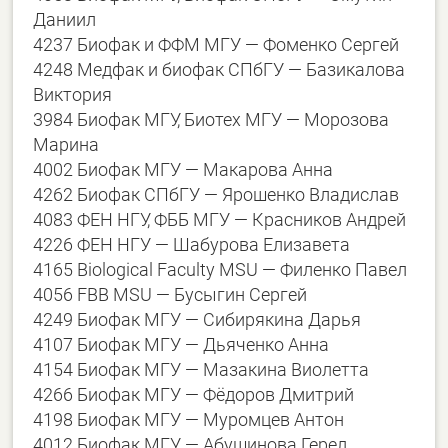
Даниил
4237 Биофак и ФФМ МГУ — Фоменко Сергей
4248 Медфак и биофак СПбГУ — Базикалова
Виктория
3984 Биофак МГУ, Биотех МГУ — Морозова
Марина
4002 Биофак МГУ — Макарова Анна
4262 Биофак СПбГУ — Ярошенко Владислав
4083 ФЕН НГУ, ФББ МГУ — Красников Андрей
4226 ФЕН НГУ — Шабурова Елизавета
4165 Biological Faculty MSU — Филенко Павел
4056 FBB MSU — Бусыгин Сергей
4249 Биофак МГУ — Сибирякина Дарья
4107 Биофак МГУ — Дьяченко Анна
4154 Биофак МГУ — Мазакина Виолетта
4266 Биофак МГУ — Фёдоров Дмитрий
4198 Биофак МГУ — Муромцев Антон
4012 Биофак МГУ — Абушинова Герел