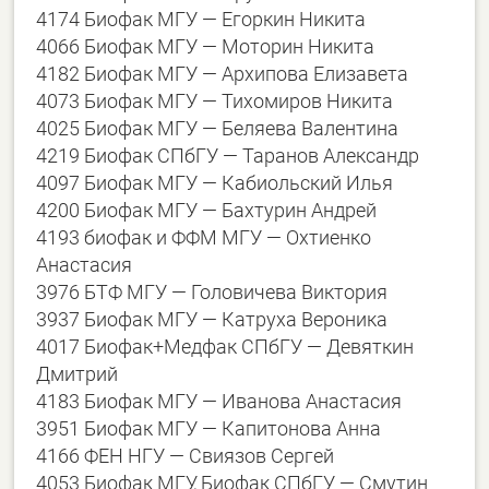
4174 Биофак МГУ — Егоркин Никита
4066 Биофак МГУ — Моторин Никита
4182 Биофак МГУ — Архипова Елизавета
4073 Биофак МГУ — Тихомиров Никита
4025 Биофак МГУ — Беляева Валентина
4219 Биофак СПбГУ — Таранов Александр
4097 Биофак МГУ — Кабиольский Илья
4200 Биофак МГУ — Бахтурин Андрей
4193 биофак и ФФМ МГУ — Охтиенко
Анастасия
3976 БТФ МГУ — Головичева Виктория
3937 Биофак МГУ — Катруха Вероника
4017 Биофак+Медфак СПбГУ — Девяткин
Дмитрий
4183 Биофак МГУ — Иванова Анастасия
3951 Биофак МГУ — Капитонова Анна
4166 ФЕН НГУ — Свиязов Сергей
4053 Биофак МГУ, Биофак СПбГУ — Смутин