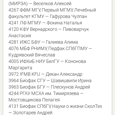
(МИРЭА) — Веселков Алексей
4267 ФФМ МГУ, Первый МГМУ, Лечебный
факультет КГМУ — Гафурова Чулпан
4241 ЛФ МГМУ — Фокина Наталья
4120 КФУ Вернадского — Пивоварчук
Анастасия
4281 ИЖС БФУ — Галиева Алима
4076 МБФ РНИМУ, Педфак СПбГПМУ —
Кудрявский Вячеслав
4005 ИФХиБ НИУ БелГУ — Кононова
Маргарита
3972 IFMB KFU — Декан Александр
3964 Биофак СГУ — Шавишвили Ирина
3963 Биофак БГУ — Плескунов Андрей
4244 РГАУ МСХА им. Тимирязева —
Мостовщикова Пелагея
4131 Биофак СПбГУ, Науки о жизни СколТех
— Золотарев Андрей