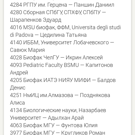
4284 РГПУ им. Герцена — Паншин Даниил
4280 Сборная СПбГУ, СПХФУ, СПбПУ —
Шарапенков Эдуард
4016 MSU биофак, ФФМ, Universita degli studi
di Padova — Цедилина Татьяна
4140 ИББМ, Университет Лобачевского —
Савюк Мария
4028 Биофак ЧелГУ — Икрин Алексей
4093 Pediatric Faculty BSMU — Капитонов
Андрей
4205 Биофак ИАТЭ НИЯУ МИФИ — Балдов
Денис
4251 НмИЦ им.Алмазова — Позднякова
Алиса
4134 Биологические науки, Назарбаев
Университет — Адылхан Арай
4063 Биофак МГУ — Фунтова Юлия
3977 Биофак МГУ — Кругликов Роман