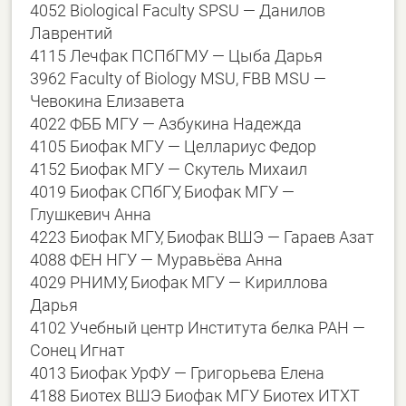
4052 Biological Faculty SPSU — Данилов
Лаврентий
4115 Лечфак ПСПбГМУ — Цыба Дарья
3962 Faculty of Biology MSU, FBB MSU —
Чевокина Елизавета
4022 ФББ МГУ — Азбукина Надежда
4105 Биофак МГУ — Целлариус Федор
4152 Биофак МГУ — Скутель Михаил
4019 Биофак СПбГУ, Биофак МГУ —
Глушкевич Анна
4223 Биофак МГУ, Биофак ВШЭ — Гараев Азат
4088 ФЕН НГУ — Муравьёва Анна
4029 РНИМУ, Биофак МГУ — Кириллова
Дарья
4102 Учебный центр Института белка РАН —
Сонец Игнат
4013 Биофак УрФУ — Григорьева Елена
4188 Биотех ВШЭ Биофак МГУ Биотех ИТХТ