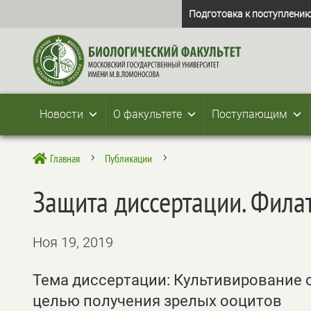
Подготовка к поступлению
Новости
О факультете
Поступающим
Главная
Публикации

5
5
Защита диссертации. Фила
Ноя 19, 2019
Тема диссертации: Культивирование
целью получения зрелых ооцитов