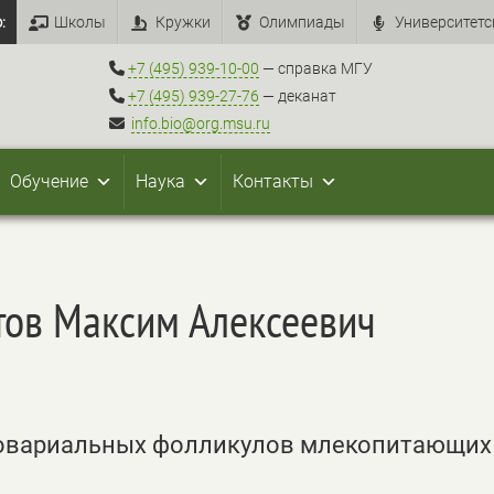
:
Школы
Кружки
Олимпиады
Университетс
+7 (495) 939-10-00
— справка МГУ
+7 (495) 939-27-76
— деканат
info.bio@org.msu.ru
Обучение
Наука
Контакты
тов Максим Алексеевич
 овариальных фолликулов млекопитающих