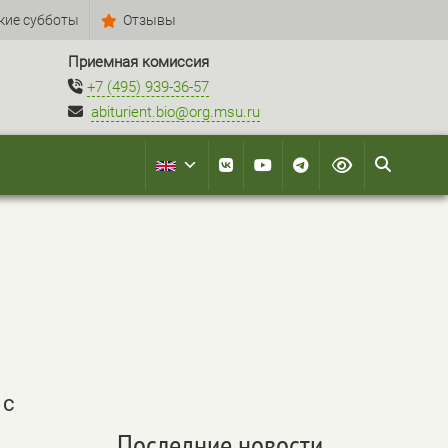
кие субботы
Отзывы
Приемная комиссия
+7 (495) 939-36-57
abiturient.bio@org.msu.ru
 с
Последние новости