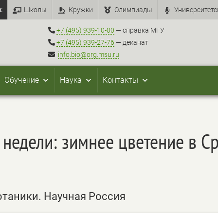
:
Школы
Кружки
Олимпиады
Университетс
+7 (495) 939-10-00
— справка МГУ
+7 (495) 939-27-76
— деканат
info.bio@org.msu.ru
Обучение
Наука
Контакты
недели: зимнее цветение в С
ботаники. Научная Россия