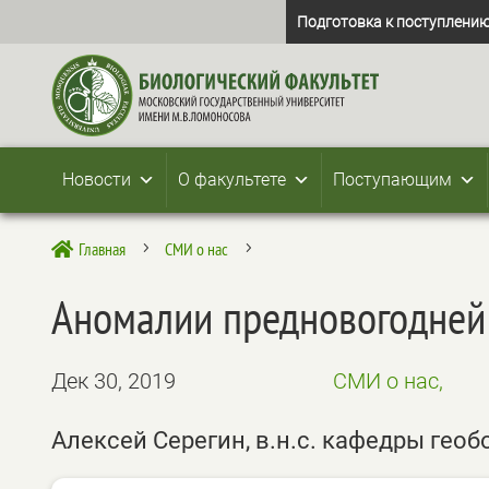
Подготовка к поступлению
Новости
О факультете
Поступающим
Главная
СМИ о нас

5
5
Аномалии предновогодней 
Дек 30, 2019
СМИ о нас,
Алексей Серегин, в.н.с. кафедры гео