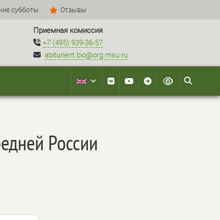
кие субботы
Отзывы
Приемная комиссия
+7 (495) 939-36-57
abiturient.bio@org.msu.ru
редней России