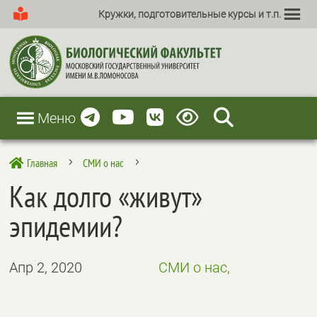
Кружки, подготовительные курсы и т.п.
Меню
Главная
СМИ о нас

5
5
Как долго «живут»
эпидемии?
Апр 2, 2020
СМИ о нас,