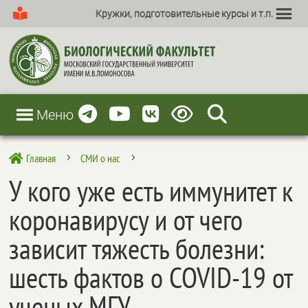
Кружки, подготовительные курсы и т.п.
Меню
Главная
СМИ о нас

5
5
У кого уже есть иммунитет к
коронавирусу и от чего
зависит тяжесть болезни:
шесть фактов о COVID-19 от
ученых МГУ