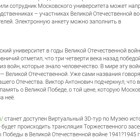
или сотрудник Московского университета может нап
дственниках – участниках Великой Отечественной во
телей. Электронную анкету можно заполнить в
ский университет в годы Великой Отечественной вой
овничий отметил, что три четверти века назад победо
з войн, которые знало человечество. В мире эту вой
— Великой Отечественной. Уже сами названия говоря
ашего Отечества. Виктор Антонович подчеркнул, что в
память о Великой Победе, о той цене, которую Моско
а неё.
u/
станет доступен Виртуальный 3D-тур по Музею ист
е будет происходить трансляция Торжественного засе
Победы в Великой Отечественной войне 1941?1945 г