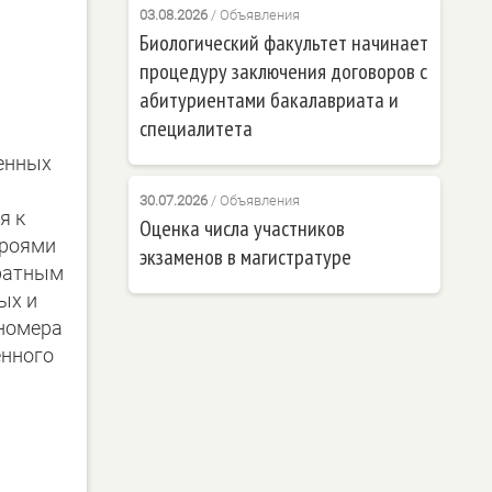
03.08.2026
/
Объявления
Биологический факультет начинает
процедуру заключения договоров с
абитуриентами бакалавриата и
специалитета
енных
30.07.2026
/
Объявления
я к
Оценка числа участников
ероями
экзаменов в магистратуре
 ратным
ых и
 номера
енного