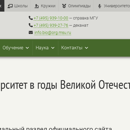
:
Школы
Кружки
Олимпиады
Университетс
+7 (495) 939-10-00
— справка МГУ
+7 (495) 939-27-76
— деканат
info.bio@org.msu.ru
Обучение
Наука
Контакты
рситет в годы Великой Отече
иальный раздел официального сайта,