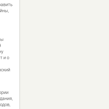
равить
йны,
ны
й
ну
т и о
вский
ории
дания,
одов,