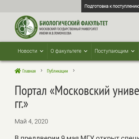
Подготовка к поступлению
Новости
О факультете
Поступающим
Главная
Публикации

5
5
Портал «Московский униве
гг.»
Май 4, 2020
В преддверии 9 мая МГУ открыт спец