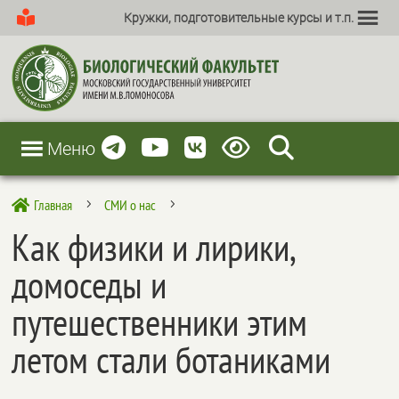
Кружки, подготовительные курсы и т.п.
Меню
Главная
СМИ о нас

5
5
Как физики и лирики,
домоседы и
путешественники этим
летом стали ботаниками