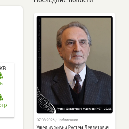
 KB
ь
отр
07.08.2026
/
Публикации
Ушел из жизни Рустем Девлетович