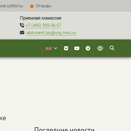
кие субботы
Отзывы
Приемная комиссия
+7 (495) 939-36-57
abiturient.bio@org.msu.ru
ке
Последние новости