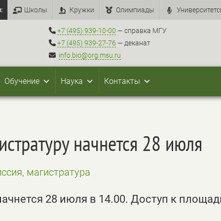
:
Школы
Кружки
Олимпиады
Университетс
+7 (495) 939-10-00
— справка МГУ
+7 (495) 939-27-76
— деканат
info.bio@org.msu.ru
Обучение
Наука
Контакты
истратуру начнется 28 июля
ссия, магистратура
начнется 28 июля в 14.00. Доступ к площад