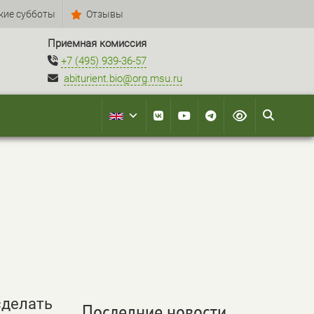
кие субботы
Отзывы
Приемная комиссия
+7 (495) 939-36-57
abiturient.bio@org.msu.ru
сделать
Последние новости