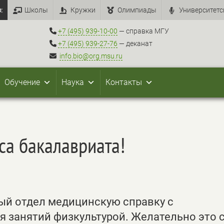
:
Школы
Кружки
Олимпиады
Университетс
+7 (495) 939-10-00
— справка МГУ
+7 (495) 939-27-76
— деканат
info.bio@org.msu.ru
Обучение
Наука
Контакты
са бакалавриата!
ый отдел медицинскую справку с
я занятий физкультурой. Желательно это 