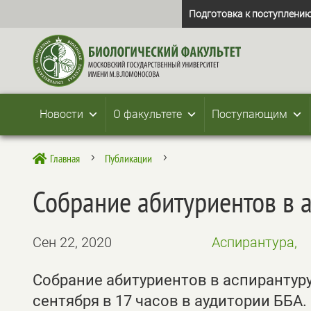
Подготовка к поступлению
Новости
О факультете
Поступающим
Главная
Публикации

5
5
Собрание абитуриентов в 
Сен 22, 2020
Аспирантура,
Собрание абитуриентов в аспирантуру
сентября в 17 часов в аудитории ББА.