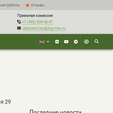
кие субботы
Отзывы
Приемная комиссия
+7 (495) 939-36-57
abiturient.bio@org.msu.ru
я 29
Последние новости