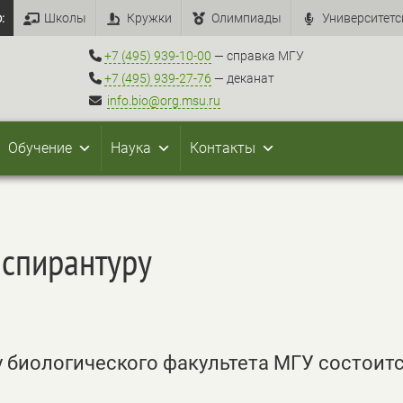
:
Школы
Кружки
Олимпиады
Университетс
+7 (495) 939-10-00
— справка МГУ
+7 (495) 939-27-76
— деканат
info.bio@org.msu.ru
Обучение
Наука
Контакты
аспирантуру
 биологического факультета МГУ состоитс