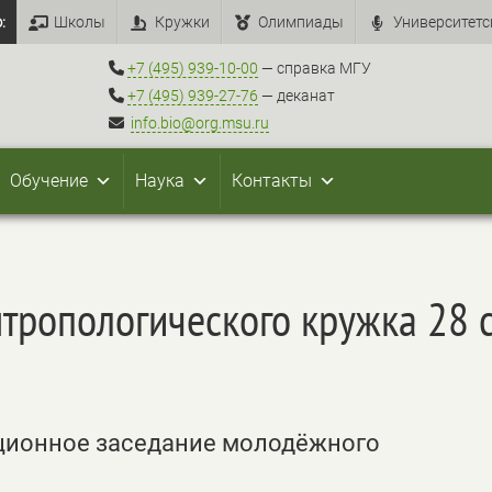
:
Школы
Кружки
Олимпиады
Университетс
+7 (495) 939-10-00
— справка МГУ
+7 (495) 939-27-76
— деканат
info.bio@org.msu.ru
Обучение
Наука
Контакты
тропологического кружка 28 
анционное заседание молодёжного