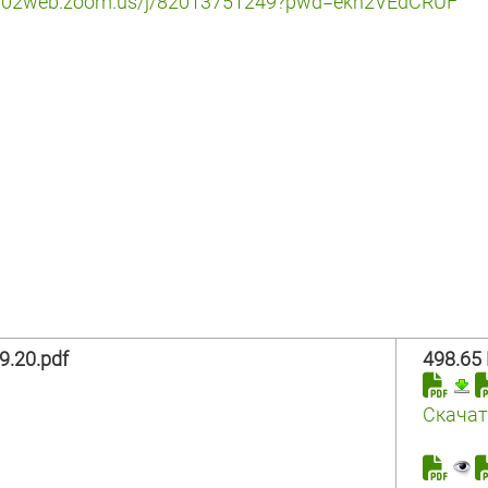
us02web.zoom.us/j/
82013751249?pwd=ekh2VEdCRUF
.20.pdf
498.65
Скачат