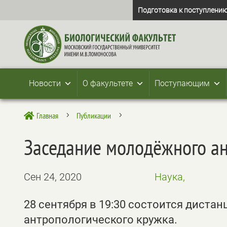
Подготовка к поступлению
Новости
О факультете
Поступающим
Главная
Публикации

5
5
Заседание молодёжного ан
Сен 24, 2020
Наука,
28 сентября в 19:30 состоится дист
антропологического кружка.