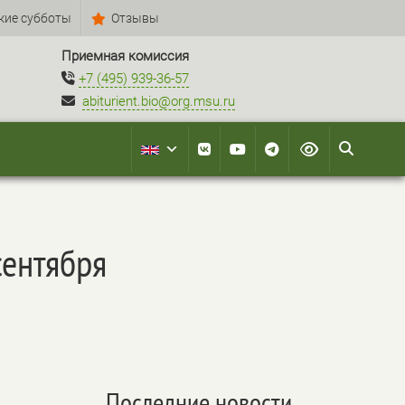
кие субботы
Отзывы
Приемная комиссия
+7 (495) 939-36-57
abiturient.bio@org.msu.ru
сентября
Последние новости