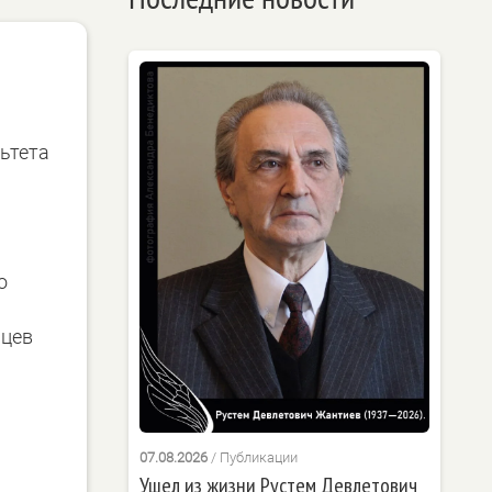
ьтета
о
ьцев
07.08.2026
/
Публикации
Ушел из жизни Рустем Девлетович