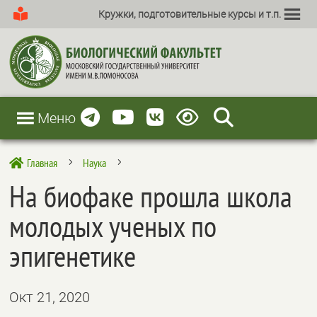
Кружки, подготовительные курсы и т.п.
Меню
Главная
Наука

5
5
На биофаке прошла школа
молодых ученых по
эпигенетике
Окт 21, 2020