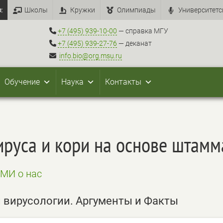
:
Школы
Кружки
Олимпиады
Университетс
+7 (495) 939-10-00
— справка МГУ
+7 (495) 939-27-76
— деканат
info.bio@org.msu.ru
Обучение
Наука
Контакты
вируса и кори на основе штам
СМИ о нас
 вирусологии. Аргументы и Факты