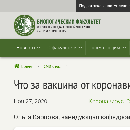
Подготовка к поступлению
Новости
О факультете
Поступающим
Главная
СМИ о нас

5
5
Что за вакцина от корона
Ноя 27, 2020
Коронавирус, 
Ольга Карпова, заведующая кафедрой