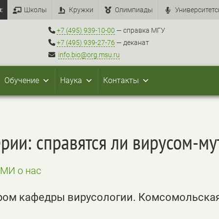
:
Школы
Кружки
Олимпиады
Университетс
+7 (495) 939-10-00
— справка МГУ
+7 (495) 939-27-76
— деканат
info.bio@org.msu.ru
Обучение
Наука
Контакты
рии: справятся ли вирусом-м
СМИ о нас
ром кафедры вирусологии. Комсомольска