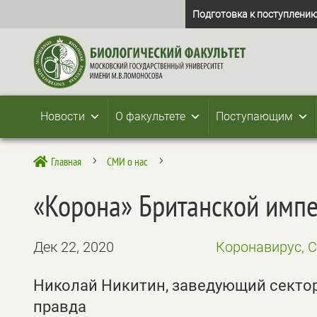
Подготовка к поступлению
Новости
О факультете
Поступающим
Главная
СМИ о нас

5
5
«Корона» Британской импе
Дек 22, 2020
Коронавирус, 
Николай Никитин, заведующий секто
правда