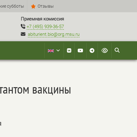
кие субботы
Отзывы
Приемная комиссия
+7 (495) 939-36-57
abiturient.bio@org.msu.ru
утантом вакцины
я