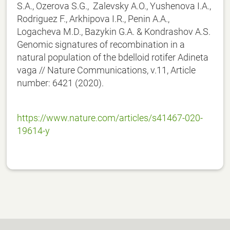
S.A., Ozerova S.G., Zalevsky A.O., Yushenova I.A.,
Rodriguez F., Arkhipova I.R., Penin A.A.,
Logacheva M.D., Bazykin G.A. & Kondrashov A.S.
Genomic signatures of recombination in a
natural population of the bdelloid rotifer Adineta
vaga // Nature Communications, v.11, Article
number: 6421 (2020).
https://www.nature.com/articles/s41467-020-
19614-y