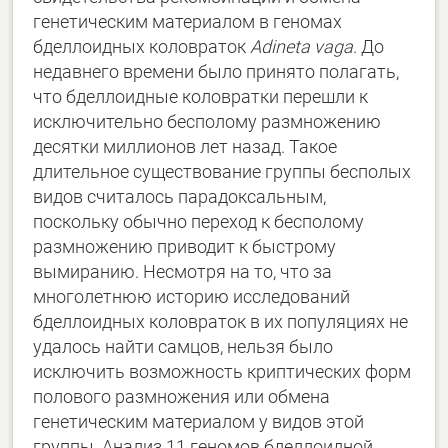
генетическим материалом в геномах
бделлоидных коловраток
Adineta vaga
. До
недавнего времени было принято полагать,
что бделлоидные коловратки перешли к
исключительно бесполому размножению
десятки миллионов лет назад. Такое
длительное существование группы бесполых
видов считалось парадоксальным,
поскольку обычно переход к бесполому
размножению приводит к быстрому
вымиранию. Несмотря на то, что за
многолетнюю историю исследований
бделлоидных коловраток в их популяциях не
удалось найти самцов, нельзя было
исключить возможность криптических форм
полового размножения или обмена
генетическим материалом у видов этой
группы. Анализ 11 геномов бделлоидной