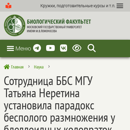
Кружки, подготовительные курсы и т.п.
Меню
Главная
Наука

5
5
Сотрудница ББС МГУ
Татьяна Неретина
установила парадокс
бесполого размножения у
бделлоидных коловраток