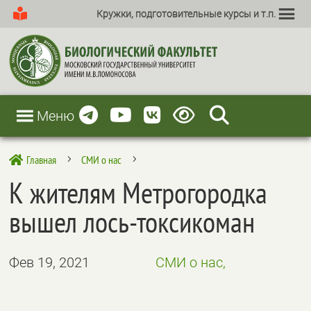
Кружки, подготовительные курсы и т.п.
Меню
Главная
СМИ о нас

5
5
К жителям Метрогородка
вышел лось-токсикоман
Фев 19, 2021
СМИ о нас,