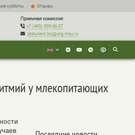
кие субботы
Отзывы
Приемная комиссия
+7 (495) 939-36-57
abiturient.bio@org.msu.ru
ритмий у млекопитающих
ности
учаев
Последние новости