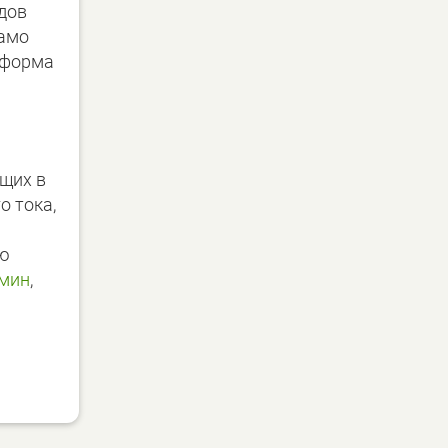
дов
само
зоформа
ащих в
о тока,
ию
ьмин
,