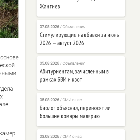
Жантиев
07.08.2026
/
Объявления
Стимулирующие надбавки за июнь
2026 — август 2026
ь
 основе
05.08.2026
/
Объявления
ческой
Абитуриентам, зачисленным в
онными
рамках БВИ и квот
тдела
х
05.08.2026
/
СМИ о нас
але
Биолог объяснил, переносят ли
большие комары малярию
 камер
03.08.2026
/
СМИ о нас