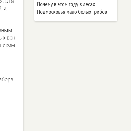
х. Эта
Почему в этом году в лесах
 и,
Подмосковья мало белых грибов
овным
ых вен
чником
абора
-
ы