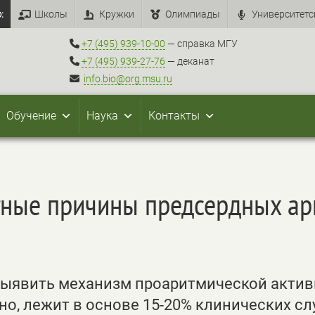
:
Школы
Кружки
Олимпиады
Университетс
+7 (495) 939-10-00
— справка МГУ
+7 (495) 939-27-76
— деканат
info.bio@org.msu.ru
Обучение
Наука
Контакты
тные причины предсердных а
ыявить механизм проаритмической актив
но, лежит в основе 15-20% клинических сл