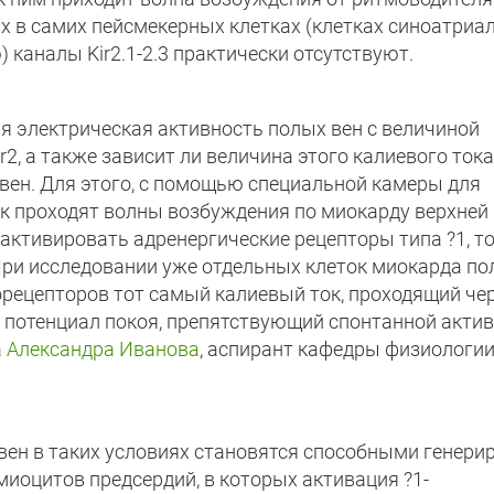
ях в самих пейсмекерных клетках (клетках синоатриа
 каналы Kir2.1-2.3 практически отсутствуют.
я электрическая активность полых вен с величиной
r2, а также зависит ли величина этого калиевого тока
вен. Для этого, с помощью специальной камеры для
к проходят волны возбуждения по миокарду верхней
 активировать адренергические рецепторы типа ?1, т
При исследовании уже отдельных клеток миокарда п
норецепторов тот самый калиевый ток, проходящий че
 и потенциал покоя, препятствующий спонтанной актив
а
Александра Иванова
, аспирант кафедры физиологи
 вен в таких условиях становятся способными генери
миоцитов предсердий, в которых активация ?1-