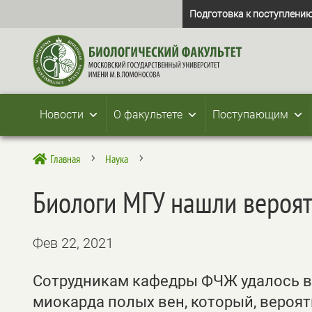
Подготовка к поступлению
Новости
О факультете
Поступающим
Главная
Наука

5
5
Биологи МГУ нашли вероя
Фев 22, 2021
Сотрудникам кафедры ФЧЖ удалось в
миокарда полых вен, который, вероят