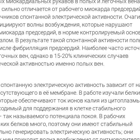
ых миокардиальных рукавов в полых и легочных вена
сильно отличается от рабочего миокарда предсердий,
очников спонтанной электрической активности. Очаги
инициируют волны возбуждения, которые нарушают
 миокарда предсердий, в норме контролируемый осн
лом. В результате такой спонтанной активности пол
числе фибрилляция предсердий. Наиболее часто исто
очных вен, однако в 15-20% клинических случаев
ческой активностью именно полых вен.
 спонтанную электрическую активность зависит от н
исутствующего в её мембране. В работе изучали белки
3, которые обеспечивают ток ионов калия из цитоплазм
ходимый для поддержания в клетке стабильного
– так называемого потенциала покоя. В рабочих
ких белков много, поэтому они имеют стабильный
льно генерировать электрическую активность; они
 к ним приходит волна возбуждения от ритмоводителя