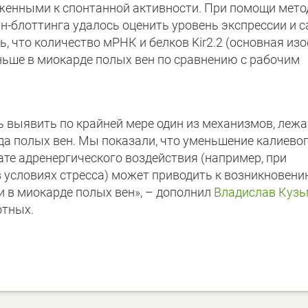
оженными к спонтанной активности. При помощи мето
н-блоттинга удалось оценить уровень экспрессии и 
сь, что количество мРНК и белков Kir2.2 (основная и
еньше в миокарде полых вен по сравнению с рабочим
ь выявить по крайней мере один из механизмов, леж
а полых вен. Мы показали, что уменьшение калиевог
тате адренергического воздействия (например, при
 условиях стресса) может приводить к возникновен
и в миокарде полых вен», – дополнил
Владислав Куз
отных.