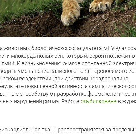
и животных биологического факультета МГУ удалос
ти миокарда полых вен, который, вероятно, лежит в
итмий. К возникновению очагов спонтанной электри
водить уменьшение калиевого тока, переносимого и
ическом воздействии (при действии норадреналина,
результате повышенной активности симпатического о
 данные способствуют разработке фармакологически
ичных нарушений ритма. Работа
опубликована
в журн
 миокардиальная ткань распространяется за пределы