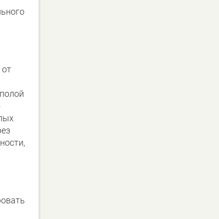
льного
 от
 полой
о
олых
рез
ности,
и
ровать