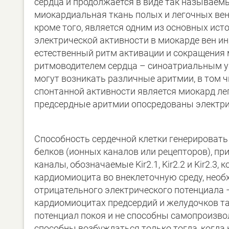
сердца и продолжается в виде так называем
миокардиальная ткань полых и легочных вен 
кроме того, является одним из основных ист
электрической активности в миокарде вен 
естественный ритм активации и сокращения
ритмоводителем сердца – синоатриальным уз
могут возникать различные аритмии, в том 
спонтанной активности является миокард лег
предсердные аритмии опосредованы электри
Способность сердечной клетки генерировать
белков (ионных каналов или рецепторов), пр
каналы, обозначаемые Kir2.1, Kir2.2 и Kir2.
кардиомиоцита во внеклеточную среду, необ
отрицательного электрического потенциала 
кардиомиоцитах предсердий и желудочков та
потенциал покоя и не способны самопроизво
способны возбуждаться только тогда, когда