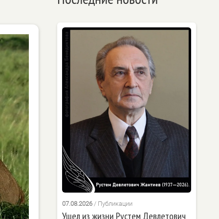
07.08.2026
/
Публикации
Ушел из жизни Рустем Девлетович