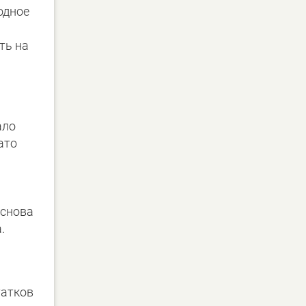
одное
ть на
ало
ато
 снова
.
татков