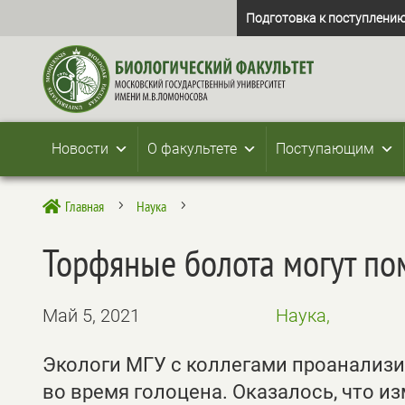
Подготовка к поступлению
Новости
О факультете
Поступающим
Главная
Наука

5
5
Торфяные болота могут по
Май 5, 2021
Наука,
Экологи МГУ с коллегами проанализ
во время голоцена. Оказалось, что 