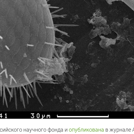
сийского научного фонда и
опубликована
в журнале 