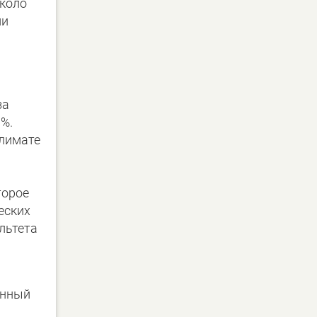
Около
ми
за
9%.
климате
торое
еских
льтета
енный