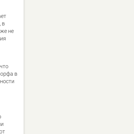
ает
 в
уже не
гия
 что
торфа в
хности
о
ли
от