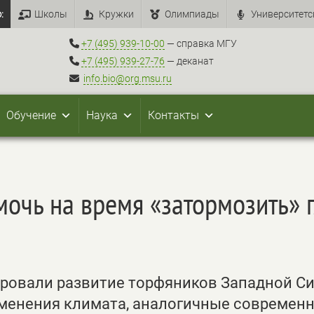
:
Школы
Кружки
Олимпиады
Университетс
+7 (495) 939-10-00
— справка МГУ
+7 (495) 939-27-76
— деканат
info.bio@org.msu.ru
Обучение
Наука
Контакты
мочь на время «затормозить» 
ировали развитие торфяников Западной С
изменения климата, аналогичные современ