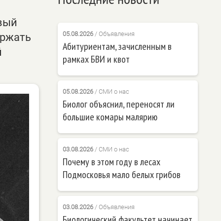
овый
05.08.2026
/
Объявления
ержать
Абитуриентам, зачисленным в
й
рамках БВИ и квот
05.08.2026
/
СМИ о нас
Биолог объяснил, переносят ли
большие комары малярию
03.08.2026
/
СМИ о нас
Почему в этом году в лесах
Подмосковья мало белых грибов
03.08.2026
/
Объявления
Биологический факультет начинает