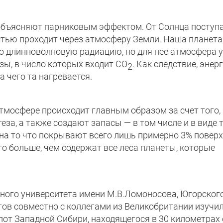
 объясняют парниковым эффектом. От Солнца поступ
стью проходит через атмосферу Земли. Наша планета,
но длинноволновую радиацию, но для нее атмосфера 
зы, в число которых входит CO
. Как следствие, энер
2
а чего та нагревается.
тмосфере происходит главным образом за счет того,
еза, а также создают запасы — в том числе и в виде 
 на то что покрывают всего лишь примерно 3% повер
то больше, чем содержат все леса планеты, которые
ного университета имени М.В.Ломоносова, Югорског
тов совместно с коллегами из Великобритании изучи
от Западной Сибири, находящегося в 30 километрах 