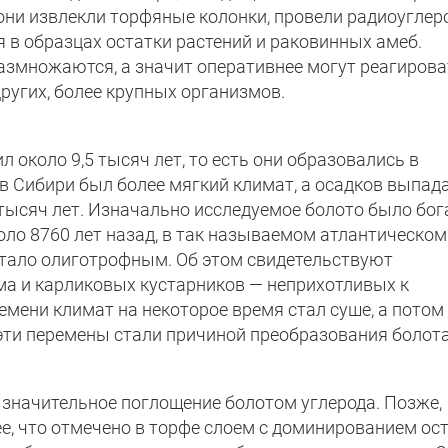
ни извлекли торфяные колонки, провели радиоуглер
 в образцах остатки растений и раковинных амеб.
азмножаются, а значит оперативнее могут реагирова
ругих, более крупных организмов.
 около 9,5 тысяч лет, то есть они образовались в
 в Сибири был более мягкий климат, а осадков выпад
 тысяч лет. Изначально исследуемое болото было бог
оло 8760 лет назад, в так называемом атлантическом
 стало олиготрофным. Об этом свидетельствуют
ма и карликовых кустарников — неприхотливых к
мени климат на некоторое время стал суше, а потом
эти перемены стали причиной преобразования болота
 значительное поглощение болотом углерода. Позже,
лее, что отмечено в торфе слоем с доминированием ос