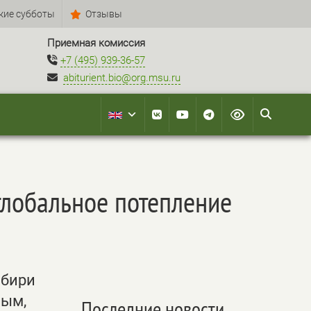
кие субботы
Отзывы
Приемная комиссия
+7 (495) 939-36-57
abiturient.bio@org.msu.ru
глобальное потепление
ибири
ным,
Последние новости