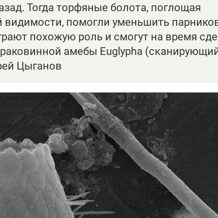
азад. Тогда торфяные болота, поглощая
ей видимости, помогли уменьшить парник
грают похожую роль и смогут на время сд
 раковинной амебы Euglypha (сканирующи
рей Цыганов