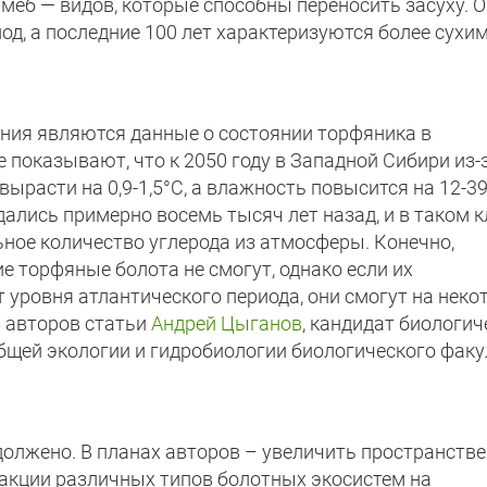
еб — видов, которые способны переносить засуху. 
од, а последние 100 лет характеризуются более сухи
ния являются данные о состоянии торфяника в
е показывают, что к 2050 году в Западной Сибири из-
ырасти на 0,9-1,5°C, а влажность повысится на 12-3
лись примерно восемь тысяч лет назад, и в таком 
ное количество углерода из атмосферы. Конечно,
 торфяные болота не смогут, однако если их
уровня атлантического периода, они смогут на неко
з авторов статьи
Андрей Цыганов
, кандидат биологич
бщей экологии и гидробиологии биологического факу
должено. В планах авторов – увеличить пространств
еакции различных типов болотных экосистем на