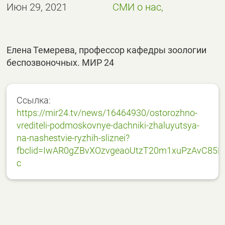
Июн 29, 2021
СМИ о нас,
Елена Темерева, профессор кафедры зоологии
беспозвоночных. МИР 24
Ссылка:
https://mir24.tv/news/16464930/ostorozhno-
vrediteli-podmoskovnye-dachniki-zhaluyutsya-
na-nashestvie-ryzhih-sliznei?
fbclid=IwAR0gZBvXOzvgeaoUtzT20m1xuPzAvC85H
c