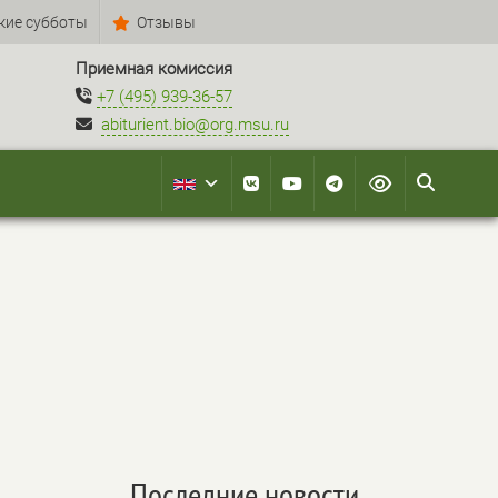
кие субботы
Отзывы
Приемная комиссия
+7 (495) 939-36-57
abiturient.bio@org.msu.ru
Последние новости