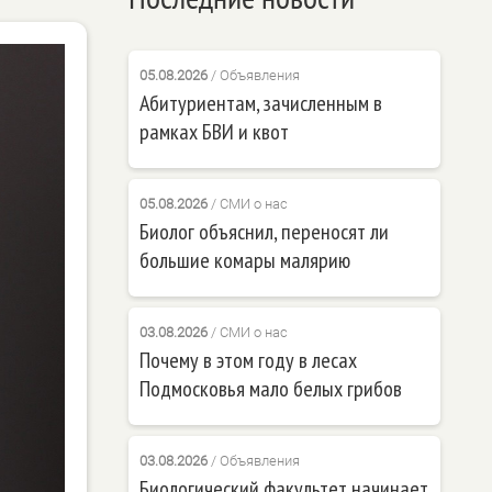
05.08.2026
/
Объявления
Абитуриентам, зачисленным в
рамках БВИ и квот
05.08.2026
/
СМИ о нас
Биолог объяснил, переносят ли
большие комары малярию
03.08.2026
/
СМИ о нас
Почему в этом году в лесах
Подмосковья мало белых грибов
03.08.2026
/
Объявления
Биологический факультет начинает