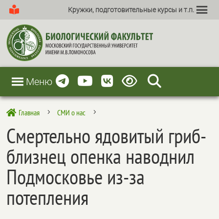
Кружки, подготовительные курсы и т.п.
Меню
Главная
СМИ о нас

5
5
Смертельно ядовитый гриб-
близнец опенка наводнил
Подмосковье из-за
потепления