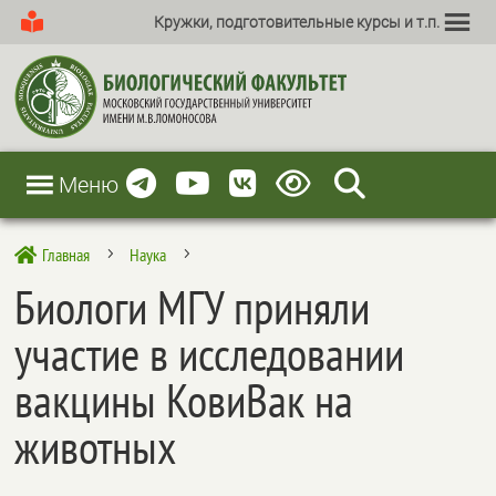
Кружки, подготовительные курсы и т.п.
Меню
Главная
Наука

5
5
Биологи МГУ приняли
участие в исследовании
вакцины КовиВак на
животных