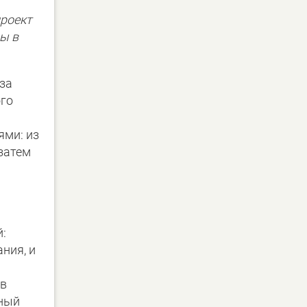
роект
ны в
за
ого
ями: из
затем
:
ния, и
ов
ьный