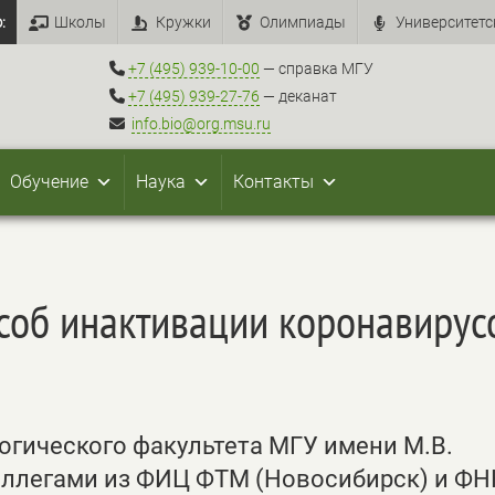
:
Школы
Кружки
Олимпиады
Университетс
+7 (495) 939-10-00
— справка МГУ
+7 (495) 939-27-76
— деканат
info.bio@org.msu.ru
Обучение
Наука
Контакты
соб инактивации коронавирус
гического факультета МГУ имени М.В.
оллегами из ФИЦ ФТМ (Новосибирск) и Ф