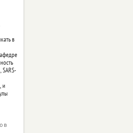
кать в
кафедре
ность
, SARS-
, и
улы
о в