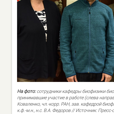
На фото:
сотрудники кафедры биофизики био
принимавшие участие в работе (слева направо): д
Коваленко, чл.-корр. РАН, зав. кафедрой биофизик
к.ф.-м.н., н.с. В.А. Федоров // Источник: Пр