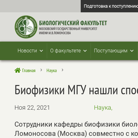
Подготовка к поступлению
Новости
О факультете
Поступающим
Главная
Наука

5
5
Биофизики МГУ нашли спо
Ноя 22, 2021
Наука,
Сотрудники кафедры биофизики биоло
Ломоносова (Москва) совместно с к