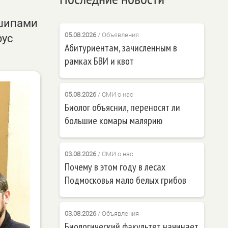
 шипами
05.08.2026
/
Объявления
рус
Абитуриентам, зачисленным в
рамках БВИ и квот
05.08.2026
/
СМИ о нас
Биолог объяснил, переносят ли
большие комары малярию
03.08.2026
/
СМИ о нас
Почему в этом году в лесах
Подмосковья мало белых грибов
03.08.2026
/
Объявления
Биологический факультет начинает