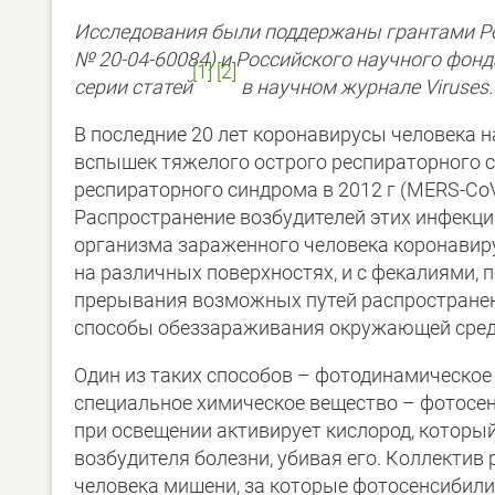
Исследования были поддержаны грантами Ро
№
20-04-60084) и Российского научного фон
[1]
[2]
серии статей
в научном журнале
Viruses
.
В последние 20 лет коронавирусы человека н
вспышек тяжелого острого респираторного с
респираторного синдрома в 2012 г (MERS-Co
Распространение возбудителей этих инфекци
организма зараженного человека коронавир
на различных поверхностях, и с фекалиями,
прерывания возможных путей распространен
способы обеззараживания окружающей среды
Один из таких способов – фотодинамическое
специальное химическое вещество – фотосен
при освещении активирует кислород, которы
возбудителя болезни, убивая его. Коллектив
человека мишени, за которые фотосенсибил