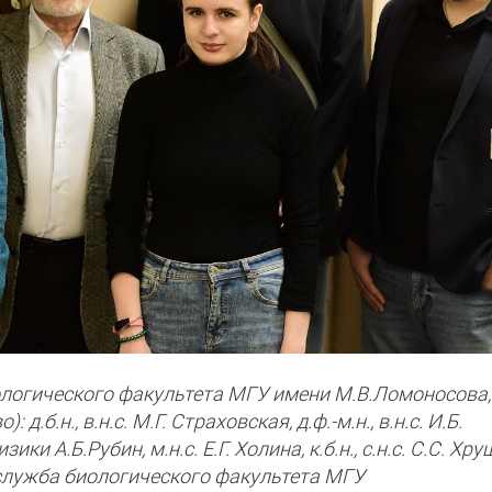
логического факультета МГУ имени М.В.Ломоносова,
.б.н., в.н.с. М.Г. Страховская, д.ф.-м.н., в.н.с. И.Б.
и А.Б.Рубин, м.н.с. Е.Г. Холина, к.б.н., с.н.с. С.С. Хру
есс-служба биологического факультета МГУ