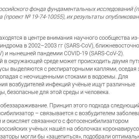
ссийского фонда фундаментальных исследований (п
да (проект №
19-74-10055), их результаты опубликова
аходятся в центре внимания научного сообщества из-
индрома в 2002–2003 гг (SARS-CoV), ближневосточн
V) и нынешней пандемии COVID-19 (SARS-CoV-2).
й в окружающей среде может происходить двумя пут
усы выделяются с респираторными каплями, оседая 
 попадая с неочищенными стоками в водоемы. Для
ия возбудителей инфекций учёные ищут различные
, безопасные для этой среды и человека.
 обеззараживание. Принцип этого подхода следующий
сибилизатор – связывается с возбудителем заболева
й и окисляет связанного с фотосенсибилизатором
 российских учёных нашёл на оболочках коронавирус
изаторы могли бы «зацепиться», подобрали оптимал