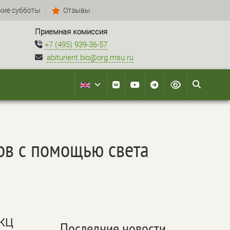
кие субботы
Отзывы
Приемная комиссия
+7 (495) 939-36-57
abiturient.bio@org.msu.ru
ов с помощью света
НКЦ
Последние новости