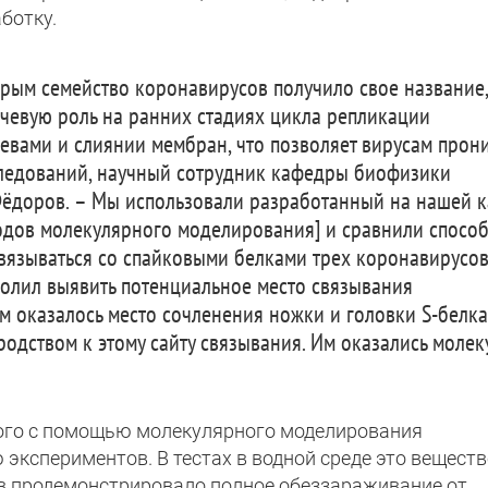
ботку.
орым семейство коронавирусов получило свое название,
ючевую роль на ранних стадиях цикла репликации
евами и слиянии мембран, что позволяет вирусам прони
сследований, научный сотрудник кафедры биофизики
Фёдоров. – Мы использовали разработанный на нашей 
одов молекулярного моделирования] и сравнили способ
язываться со спайковыми белками трех коронавирусов
волил выявить потенциальное место связывания
 оказалось место сочленения ножки и головки S-белка
одством к этому сайту связывания. Им оказались молек
ого с помощью молекулярного моделирования
экспериментов. В тестах в водной среде это веществ
ов продемонстрировало полное обеззараживание от