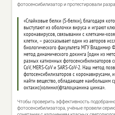
фотосенсибилизатор и протестировали разра
«Спайковые белки (S-белки), благодаря кот
выступают из оболочки вируса и играют кл
коронавирусов, связывании с клетками-хозя
клетки, – рассказывает один из авторов и
биологического факультета МГУ Владимир 
метод динамического докинга [один из мет
разных катионных фотосенсибилизаторов св
CoV, MERS-CoV и SARS-CoV-2. Наш метод поз
фотосенсибилизаторов с коронавирусами, им
найти вещество, обладающее наибольшим ср
октакис(холинил)фталоцианина цинка».
Чтобы проверить эффективность подобранн
фотосенсибилизатора, учёные провели серию 
сочетании с излучением красных светодиод