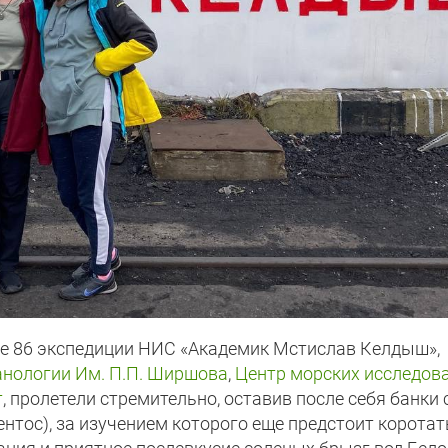
таве 86 экспедиции НИС «Академик Мстислав Келдыш»,
анологии Им. П.П. Ширшова
,
Центр морских исследов
т
, пролетели стремительно, оставив после себя банки 
нтос), за изучением которого еще предстоит коротат