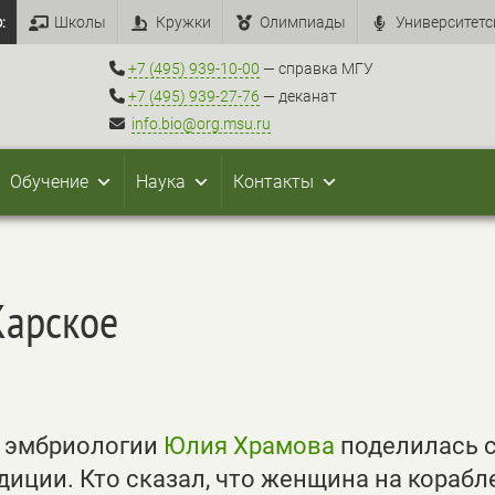
:
Школы
Кружки
Олимпиады
Университетс
+7 (495) 939-10-00
— справка МГУ
+7 (495) 939-27-76
— деканат
info.bio@org.msu.ru
Обучение
Наука
Контакты
Карское
ы эмбриологии
Юлия Храмова
поделилась 
иции. Кто сказал, что женщина на корабле