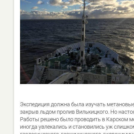
Экспедиция должна была изучать метановые 
закрыв льдом пролив Вилькицкого. Но наст
Работы решено было проводить в Карском мор
иногда увлекались и становились уж слишко