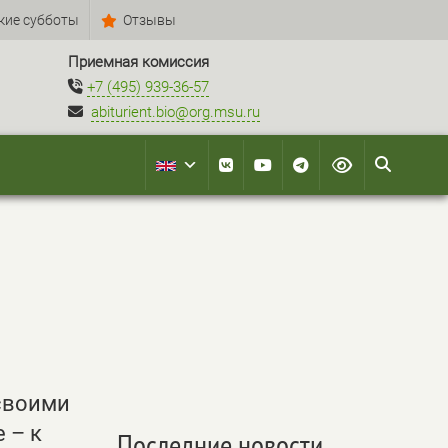
кие субботы
Отзывы
Приемная комиссия
+7 (495) 939-36-57
abiturient.bio@org.msu.ru
своими
 – к
Последние новости