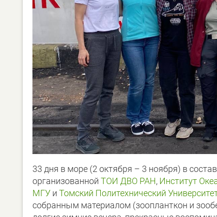
33 дня в море (2 октября – 3 ноября) в сос
организованной
ТОИ ДВО РАН
,
Институт Оке
МГУ
и
Томский Политехнический Университе
собранным материалом (зоопланткон и зообе