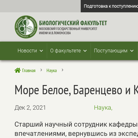
Подготовка к поступлению
Новости
О факультете
Поступающим
Главная
Наука

5
5
Море Белое, Баренцево и 
Дек 2, 2021
Наука,
Старший научный сотрудник кафедр
впечатлениями, вернувшись из экспед