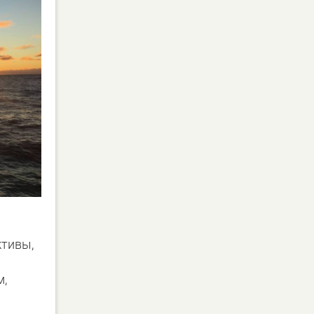
ктивы,
м,