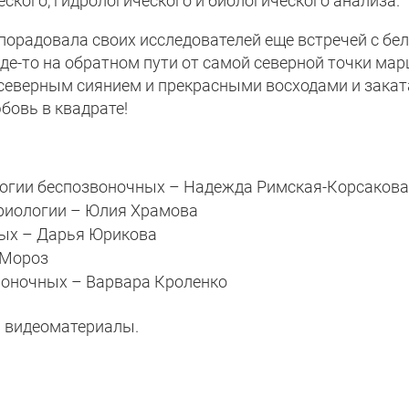
еского, гидрологического и биологического анализа.
порадовала своих исследователей еще встречей с бе
где-то на обратном пути от самой северной точки ма
, северным сиянием и прекрасными восходами и закат
бовь в квадрате!
огии беспозвоночных – Надежда Римская-Корсакова
риологии – Юлия Храмова
ных – Дарья Юрикова
 Мороз
воночных – Варвара Кроленко
 видеоматериалы.