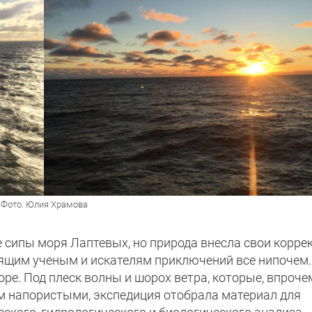
Фото: Юлия Храмова
сипы моря Лаптевых, но природа внесла свои корре
оящим ученым и искателям приключений все нипочем.
е. Под плеск волны и шорох ветра, которые, впроче
м напористыми, экспедиция отобрала материал для