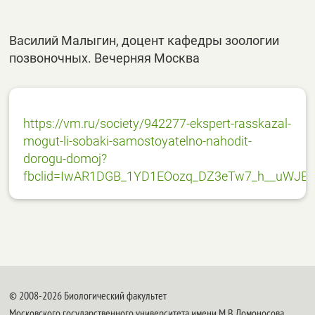
Василий Малыгин, доцент кафедры зоологии
позвоночных. Вечерняя Москва
https://vm.ru/society/942277-ekspert-rasskazal-
mogut-li-sobaki-samostoyatelno-nahodit-
dorogu-domoj?
fbclid=IwAR1DGB_1YD1EOozq_DZ3eTw7_h__uWJ
© 2008-2026 Биологический факультет
Московского государственного университета имени М.В.Ломоносова