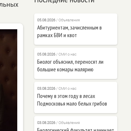
ельных
05.08.2026
/
Объявления
Абитуриентам, зачисленным в
рамках БВИ и квот
05.08.2026
/
СМИ о нас
Биолог объяснил, переносят ли
большие комары малярию
03.08.2026
/
СМИ о нас
Почему в этом году в лесах
Подмосковья мало белых грибов
03.08.2026
/
Объявления
Биологический факультет начинает