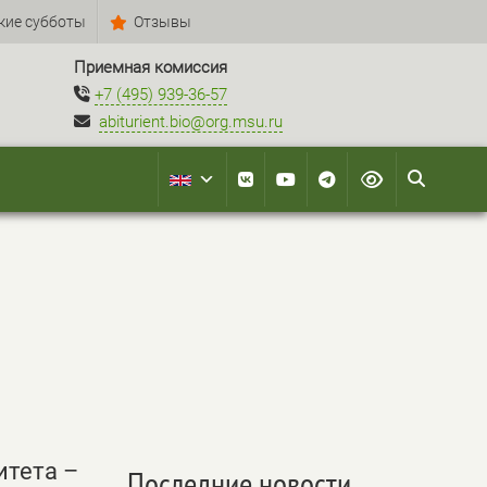
кие субботы
Отзывы
Приемная комиссия
+7 (495) 939-36-57
abiturient.bio@org.msu.ru
итета –
Последние новости