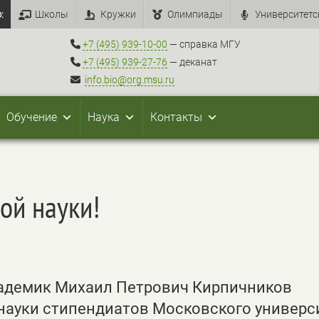
:
Школы
Кружки
Олимпиады
Университетс
+7 (495) 939-10-00
— справка МГУ
+7 (495) 939-27-76
— деканат
info.bio@org.msu.ru
Обучение
Наука
Контакты
ой науки!
кадемик Михаил Петрович Кирпичников
науки стипендиатов Московского универс