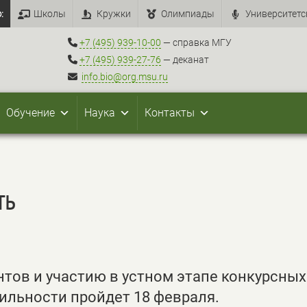
:
Школы
Кружки
Олимпиады
Университетс
+7 (495) 939-10-00
— справка МГУ
+7 (495) 939-27-76
— деканат
info.bio@org.msu.ru
Обучение
Наука
Контакты
ть
нтов и участию в устном этапе конкурсных
ильности пройдет 18 февраля.