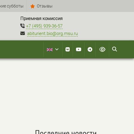
кие субботы
Отзывы
Приемная комиссия
+7 (495) 939-36-57
abiturient.bio@org.msu.ru
Последние новости