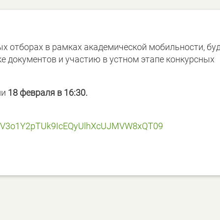
ых отборах в рамках академической мобильности, бу
ке документов и участию в устном этапе конкурсных
ии
18 февраля в 16:30.
V3o1Y2pTUk9IcEQyUlhXcUJMVW8xQT
09