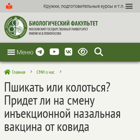
Кружки, подготовительные курсы и т.п.
Меню
Главная
СМИ о нас

5
5
Пшикать или колоться?
Придет ли на смену
инъекционной назальная
вакцина от ковида