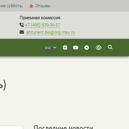
кие субботы
Отзывы
Приемная комиссия
+7 (495) 939-36-57
abiturient.bio@org.msu.ru
ь)
Последние новости