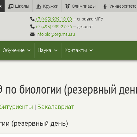
:
Школы
Кружки
Олимпиады
Университетс
+7 (495) 939-10-00
— справка МГУ
+7 (495) 939-27-76
— деканат
info.bio@org.msu.ru
Обучение
Наука
Контакты
Э по биологии (резервный ден
битуриенты
|
Бакалавриат
гии (резервный день)