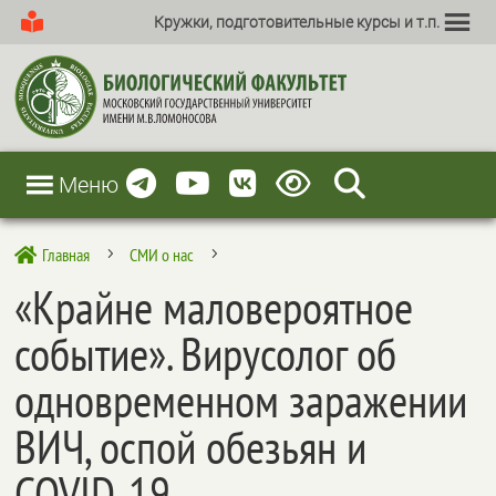
Кружки, подготовительные курсы и т.п.
Меню
Главная
СМИ о нас

5
5
«Крайне маловероятное
событие». Вирусолог об
одновременном заражении
ВИЧ, оспой обезьян и
COVID-19