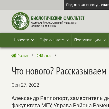
Подготовка к поступлению
Новости
О факультете
Поступающим
Главная
СМИ о нас

5
5
Что нового? Рассказываем
Сен 27, 2022
Александр Раппопорт, заместитель д
факультета МГУ, Управа Района Раме