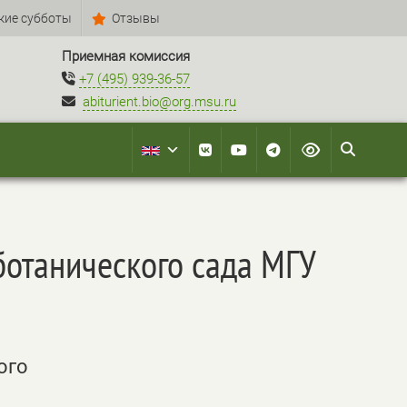
кие субботы
Отзывы
Приемная комиссия
+7 (495) 939-36-57
abiturient.bio@org.msu.ru
ботанического сада МГУ
ого