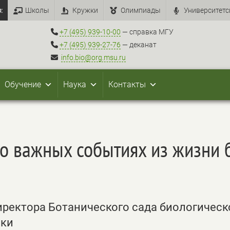
:
Школы
Кружки
Олимпиады
Университетс
+7 (495) 939-10-00
— справка МГУ
+7 (495) 939-27-76
— деканат
info.bio@org.msu.ru
Обучение
Наука
Контакты
 о важных событиях из жизни 
иректора Ботанического сада биологическ
нки