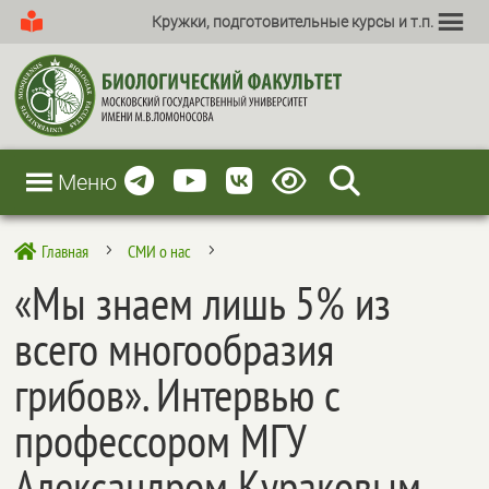
Кружки, подготовительные курсы и т.п.
Меню
Главная
СМИ о нас

5
5
«Мы знаем лишь 5% из
всего многообразия
грибов». Интервью с
профессором МГУ
Александром Кураковым