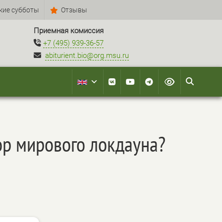
кие субботы
Отзывы
Приемная комиссия
+7 (495) 939-36-57
abiturient.bio@org.msu.ru
ор мирового локдауна?