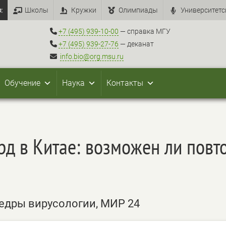
:
Школы
Кружки
Олимпиады
Университетс
+7 (495) 939-10-00
— справка МГУ
+7 (495) 939-27-76
— деканат
info.bio@org.msu.ru
Обучение
Наука
Контакты
д в Китае: возможен ли повт
едры вирусологии, МИР 24