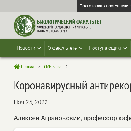
Подготовка к поступлению
Новости
О факультете
Поступающим
Главная
СМИ о нас

5
5
Коронавирусный антирекор
Ноя 25, 2022
Алексей Аграновский, профессор каф