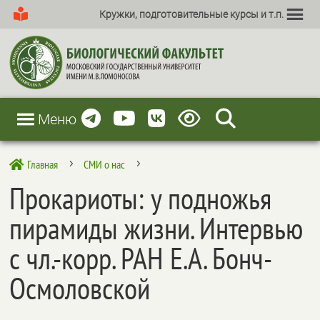
Кружки, подготовительные курсы и т.п.
Меню
Главная
СМИ о нас

5
5
Прокариоты: у подножья
пирамиды жизни. Интервью
с чл.-корр. РАН Е.А. Бонч-
Осмоловской