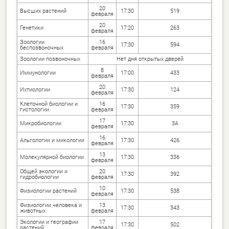
20
Высших растений
17:30
519
февраля
20
Генетики
17:20
263
февраля
Зоологии
16
17:30
594
беспозвоночных
февраля
Зоологии позвоночных
Нет дня открытых дверей
8
Иммунологии
17:00
433
февраля
20
Ихтиологии
17:30
124
февраля
Клеточной биологии и
16
17:30
359
гистологии
февраля
17
Микробиологии
17:30
3А
февраля
16
Альгологии и микологии
17:30
426
февраля
13
Молекулярной биологии
17:30
336
февраля
Общей экологии и
20
17:30
392
гидробиологии
февраля
10
Физиологии растений
17:30
538
февраля
Физиологии человека и
13
17:30
343
животных
февраля
Экологии и географии
17
17:30
502
растений
февраля