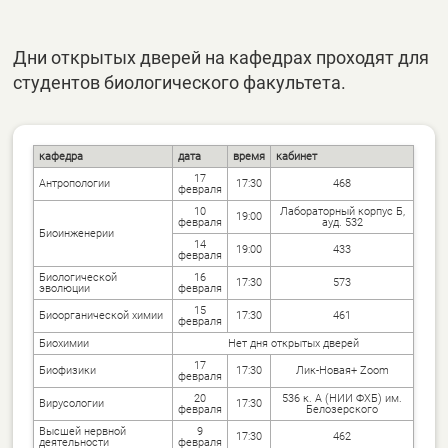
Дни открытых дверей на кафедрах проходят для
студентов биологического факультета.
кафедра
дата
время
кабинет
17
Антропологии
17:30
468
февраля
10
Лабораторный корпус Б,
19:00
февраля
ауд. 532
Биоинженерии
14
19:00
433
февраля
Биологической
16
17:30
573
эволюции
февраля
15
Биоорганической химии
17:30
461
февраля
Биохимии
Нет дня открытых дверей
17
Биофизики
17:30
Лик-Новая+ Zoom
февраля
20
536 к. А (НИИ ФХБ) им.
Вирусологии
17:30
февраля
Белозерского
Высшей нервной
9
17:30
462
деятельности
февраля